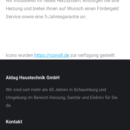
Wir installieren Ihr neues Heizsystem, entsorgen die alte
Heizung und bieten Ihnen auf Wunsch einen Fördergeld
Service sowie eine 5-Jahresgarantie an.
Icons wurden
https://icons8.de
zur verfügung gestellt.
Aldag Haustechnik GmbH
Wir sind seit mehr als 60 Jahren in Schaumburg und
Umgebung im Bereich Heizung, Sanitär und Elektro für Sie
da.
Kontakt