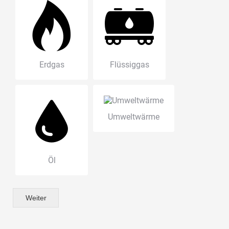
Erdgas
Flüssiggas
Umweltwärme
Öl
Weiter